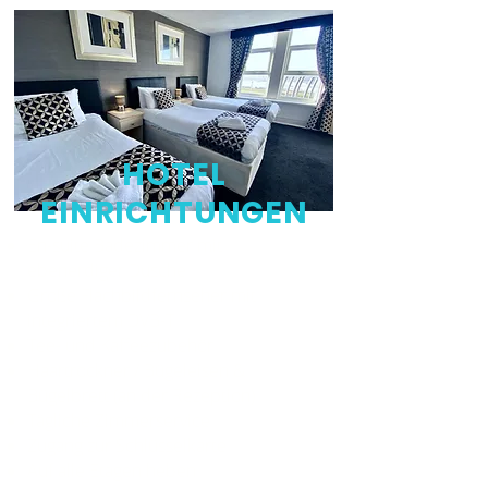
HOTEL
EINRICHTUNGEN
En-suite Badezimmer mit
ebenerdiger Dusche
Große Flachbildfernseher mit
integriertem DVB-T
Tee- und Kaffeezubehör
Haartrockner / Bügeleisen &
Bügelbrett (an der Rezeption)
Tägliche Zimmerservice
Zugang zur Schlüsselkarte
Auf alle Etagen heben