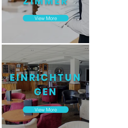
ZIMMER
View More
EINRICHTUN
GEN
View More