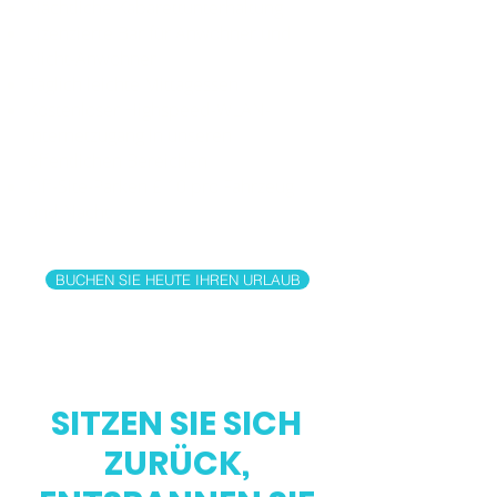
Nächtliche Kabarettunterhaltung
Lizenzierte Bar für Anwohner und
Nicht-Anwohner
Täglich leichte Mittagessen
Kostenloser Highspeed-WLAN-
Internetzugang in unseren
öffentlichen Bereichen
Off-Site-Parken £ 10 pro Fahrzeug
und Nacht
BUCHEN SIE HEUTE IHREN URLAUB
SITZEN SIE SICH
ZURÜCK,