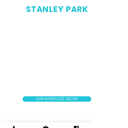
STANLEY PARK
Der Stanley Park ist ein öffentlicher
Park in der Stadt Blackpool an der
Küste von Fylde in Lancashire,
England. Es ist der Hauptpark der
Stadt und erstreckt sich über eine
Fläche von ca. 104 Hektar. Der Park
wurde so konzipiert, dass er neben
formellen Gärten, einem Bootssee
und einem Waldgebiet auch
bedeutende Sportmöglichkeiten
bietet.
ERFAHREN SIE MEHR