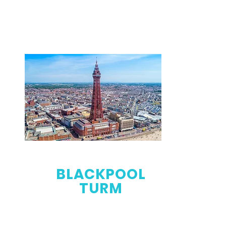
BLACKPOOL
TURM
Der fahrintensivste Themenpark
Großbritanniens. Heimat des
legendären Big One & Valhalla. Mit