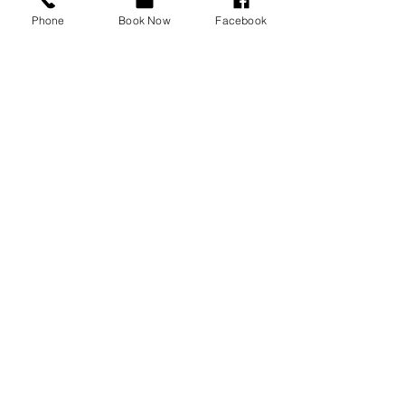
Phone
Book Now
Facebook
SANDBURG
WASSERPARK
Der Sandcastle Waterpark ist ein
Indoor-Wasserpark in einem
tropischen 84-Grad-Klima am South
Beach in Blackpool, Lancashire,
England. Es wurde 1986 auf dem