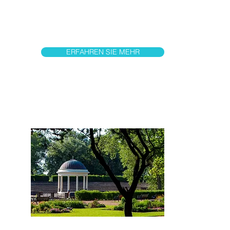
neuen Family Rides im Nickelodeon
Land und dem Gromit Thrill-O-Matic.
ERFAHREN SIE MEHR