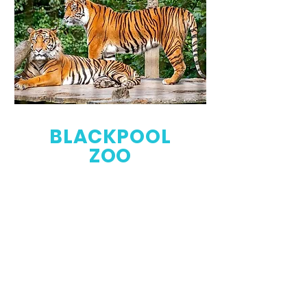
BLACKPOOL
ZOO
Der Blackpool Zoo ist ein 32 Hektar
großer Zoo, der dem Parques
Reunidos gehört und im Badeort
Blackpool, Lancashire, England, liegt.
Es beherbergt über 1.350 Tiere aus
aller Welt.