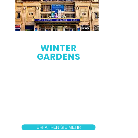
WINTER
GARDENS
The Winter Gardens ist ein großer
Unterhaltungskomplex im
Stadtzentrum von Blackpool,
Lancashire, England. Es verfügt über
zwölf verschiedene
Veranstaltungsorte, darunter ein
Theater, einen Ballsaal und
Konferenzeinrichtungen
ERFAHREN SIE MEHR