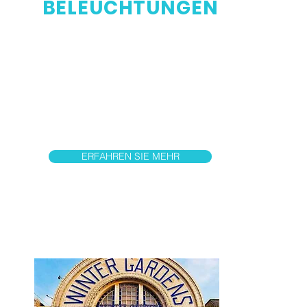
BELEUCHTUNGEN
Blackpool Illuminations ist ein
jährliches Lichtfestival, das 1879
gegründet und am 19. September
dieses Jahres erstmals umgeschaltet
wurde und jeden Herbst im
englischen Badeort Blackpool an der
Fylde Coast in Lancashire stattfindet.
ERFAHREN SIE MEHR