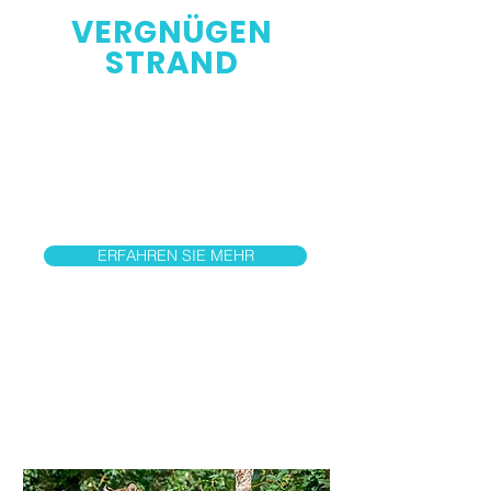
VERGNÜGEN
STRAND
Der fahrintensivste Themenpark
Großbritanniens. Heimat des
legendären Big One & Valhalla. Mit
neuen Family Rides im Nickelodeon
Land und dem Gromit Thrill-O-Matic.
ERFAHREN SIE MEHR